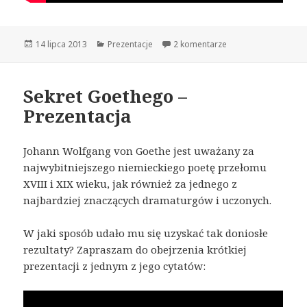
Opublikowano
14 lipca 2013
Kategorie
Prezentacje
2 komentarze
Sekret Goethego –
Prezentacja
Johann Wolfgang von Goethe jest uważany za
najwybitniejszego niemieckiego poetę przełomu
XVIII i XIX wieku, jak również za jednego z
najbardziej znaczących dramaturgów i uczonych.
W jaki sposób udało mu się uzyskać tak doniosłe
rezultaty? Zapraszam do obejrzenia krótkiej
prezentacji z jednym z jego cytatów: