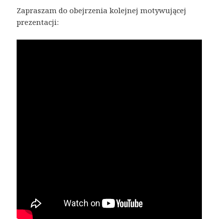
Zapraszam do obejrzenia kolejnej motywującej
prezentacji: