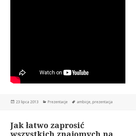
Opublikowano
23 lipca 2013
Kategorie
Prezentacje
Tagi
ambicje
,
prezentacja
Jak łatwo zaprosić
wszystkich znajomych na