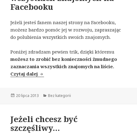
Facebooku
Jeżeli jesteś fanem naszej strony na Facebooku,
możesz bardzo pomóc jej w rozwoju, zapraszając
do polubienia wszystkich swoich znajomych.
Poniżej zdradzam pewien trik, dzięki któremu
możesz to zrobić bez konieczności żmudnego
zaznaczania wszystkich znajomych na liście.
Czytaj dalej
Jak łatwo zaprosić wszystkich znajomyc
Opublikowano
20 lipca 2013
Kategorie
Bez kategorii
Jeżeli chcesz być
szczęśliwy…