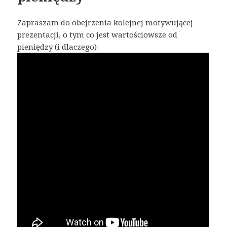
Zapraszam do obejrzenia kolejnej motywującej
prezentacji, o tym co jest wartościowsze od
pieniędzy (i dlaczego):