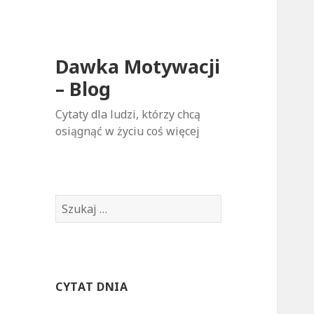
Dawka Motywacji
– Blog
Cytaty dla ludzi, którzy chcą
osiągnąć w życiu coś więcej
S
z
u
k
a
CYTAT DNIA
j
: