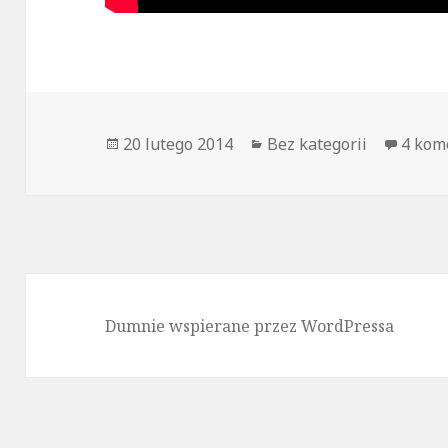
Opublikowano
20 lutego 2014
Kategorie
Bez kategorii
4 kom
Dumnie wspierane przez WordPressa