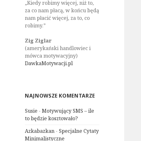
„Kiedy robimy więcej, niż to,
za co nam płacą, w końcu będą
nam płacić więcej, za to, co
robimy.”
Zig Ziglar
(amerykański handlowiec i
mówca motywacyjny)
DawkaMotywacji.pl
NAJNOWSZE KOMENTARZE
Susie
-
Motywujący SMS – ile
to będzie kosztowało?
Azkabazkan
-
Specjalne Cytaty
Minimalistyczne