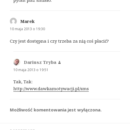
pytań pisz śmiało.
Marek
pisze:
10 maja 2013 o 19:30
Czy jest dostępna i czy trzeba za nią coś płacić?
Dariusz Tryba
pisze:
10 maja 2013 o 19:51
Tak, Tak:
http://www.dawkamotywacji.pl/sms
Możliwość komentowania jest wyłączona.
Nawigacja