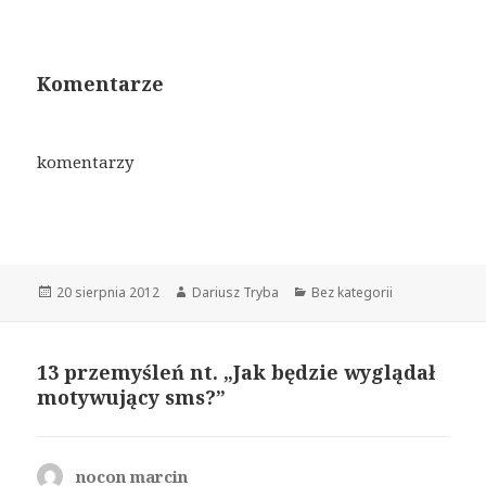
Komentarze
komentarzy
Opublikowano
20 sierpnia 2012
Autor
Dariusz Tryba
Kategorie
Bez kategorii
13 przemyśleń nt. „Jak będzie wyglądał
motywujący sms?”
nocon marcin
pisze: