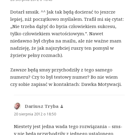
Dotarł smsik. ^^ Jak tak będą docierać to jeszcze
lepiej, niż początkowo myślałem. Trafił mi się cytat:
„Nie trzeba dążyć do bycia człowiekiem sukcesu,
tylko człowiekiem wartościowym.”. Nawet
niedawno był chyba na mailu, ale nie ważne mam
nadzieję, że jak najszybciej ruszy ten pomysł w
życie(w pełny rozmach).
Zawsze będą smsy przychodziły z tego samego
numeru? Czy to był testowy numer? Bo nie wiem
czy sobie zapisać w kontaktach: Dawka Motywacji.
Dariusz Tryba
pisze:
20 sierpnia 2012 o 18:50
Niestety jest jedna wada tego rozwiązania – sms-
y nie będą przychodziły z jednego ustalonego