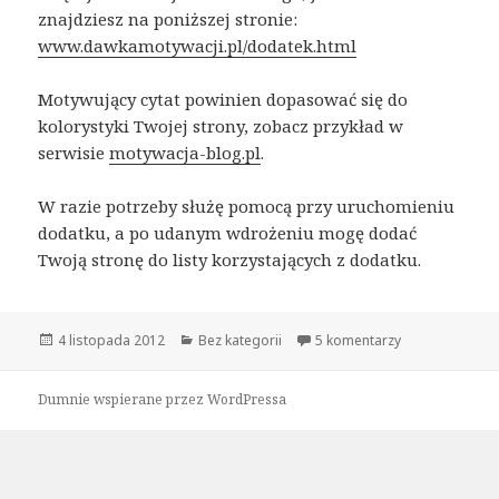
znajdziesz na poniższej stronie:
www.dawkamotywacji.pl/dodatek.html
Motywujący cytat powinien dopasować się do
kolorystyki Twojej strony, zobacz przykład w
serwisie
motywacja-blog.pl
.
W razie potrzeby służę pomocą przy uruchomieniu
dodatku, a po udanym wdrożeniu mogę dodać
Twoją stronę do listy korzystających z dodatku.
Opublikowano
4 listopada 2012
Kategorie
Bez kategorii
5 komentarzy
Dumnie wspierane przez WordPressa