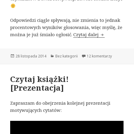
Odpowiedzi ciągle spływają, nie zmienia to jednak
procentowych wyników głosowania, więc myślę, że
można je już śmiało ogłosić.
Czytaj dalej
Motywujące pro
Opublikowano
28 listopada 2014
Kategorie
Bez kategorii
12 komentarzy
Czytaj książki!
[Prezentacja]
Zapraszam do obejrzenia kolejnej prezentacji
motywujących cytatów: