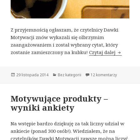
Z przyjemnością ogłaszam, że czytelnicy Dawki
Motywacji znów wykazali się olbrzymim
zaangażowaniem i został wybrany cytat, który
zostanie zamieszczony na kubku!
Czytaj dalej
Cytat na 
Opublikowano
29 listopada 2014
Kategorie
Bez kategorii
12 komentarzy
Motywujące produkty –
wyniki ankiety
Na wstępie bardzo dziękuję za tak liczny udział w
ankiecie (ponad 300 osób!). Wiedziałem, że na
czytelników Dawki Motywacji zawsze można liczyć