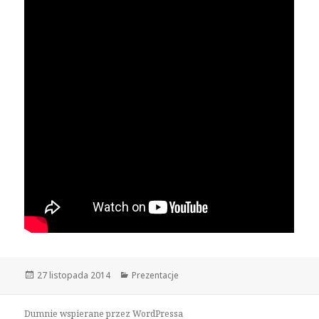
Opublikowano
27 listopada 2014
Kategorie
Prezentacje
Dumnie wspierane przez WordPressa