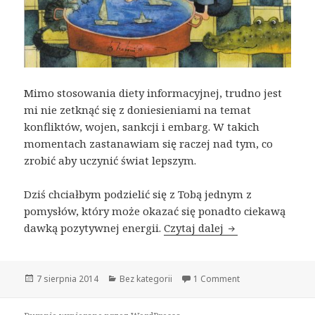
Mimo stosowania diety informacyjnej, trudno jest
mi nie zetknąć się z doniesieniami na temat
konfliktów, wojen, sankcji i embarg. W takich
momentach zastanawiam się raczej nad tym, co
zrobić aby uczynić świat lepszym.
Dziś chciałbym podzielić się z Tobą jednym z
pomysłów, który może okazać się ponadto ciekawą
dawką pozytywnej energii.
Czytaj dalej
Jak uczynić świa
Opublikowano
7 sierpnia 2014
Kategorie
Bez kategorii
1 Comment