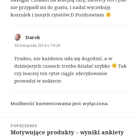
nie przypadł mi do gustu, i nadal wyczekuję
koszulek i innych cytatów:D Pozdrawiam
Darek
pisze:
30 listopada 2014 o 19:26
Trudno, nie każdemu uda się dogodzić, a w
dzisiejszych czasach trzeba działać szybko
Tak
czy inaczej ten cytat ciągle zdecydowanie
prowadzi w ankiecie.
Możliwość komentowania jest wyłączona.
Nawigacja
POPRZEDNIE
wpisu
Motywujące produkty – wyniki ankiety
Poprzedni