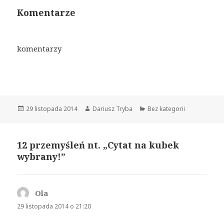
Komentarze
komentarzy
Opublikowano
29 listopada 2014
Autor
Dariusz Tryba
Kategorie
Bez kategorii
12 przemyśleń nt. „Cytat na kubek
wybrany!”
Ola
pisze:
29 listopada 2014 o 21:20