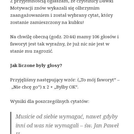
Z przyjemnością ogłaszam, że czytelnicy Dawki
Motywacji znów wykazali się olbrzymim
zaangażowaniem i został wybrany cytat, który
zostanie zamieszczony na kubku!
Na chwilę obecną (godz. 20:44) mamy 106 głosów i
faworyt jest tak wyraźny, że już nic nie jest w
stanie mu zagrozić.
Jak liczone były głosy?
Przyjęliśmy następujący wzór: („To mój faworyt” –
„Nie chcę go”) x 2 + „Byłby OK”.
Wyniki dla poszczególnych cytatów:
Musicie od siebie wymagać, nawet gdyby
inni od was nie wymagali – św. Jan Paweł