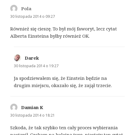
Pola
pisze:
30 listopada 2014 o 09:27
Również się cieszę. To był mój faworyt, lecz cytat
Alberta Einsteina byłby również OK.
Darek
pisze:
30 listopada 2014 o 19:27
Ja spodziewałem się, że Einstein będzie na
drugim miejscu, okazało się, że zajął trzecie.
Damian K
pisze:
30 listopada 2014 o 18:21
Szkoda, że tak szybko ten cały proces wybierania
nastąpił. Czekam na kolejną turę, niestety ten cytat