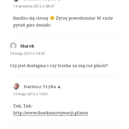
14 września 2012 o 08:47
Bardzo się cieszę
Życzę powodzenia! W razie
pytań pisz śmiało.
Marek
pisze:
10 maja 2013 o 19:30
Czy jest dostępna i czy trzeba za nią coś płacić?
Dariusz Tryba
pisze:
10 maja 2013 o 19:51
Tak, Tak:
http://www.dawkamotywacji.pl/sms